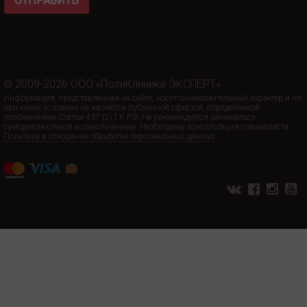
ОТПРАВИТЬ
© 2009-2026 ООО «ПолиКлиника ЭКСПЕРТ»
Информация, представленная на сайте, носит ознакомительный характер и ни
при каких условиях не является публичной офертой, определяемой
положениями Статьи 437 (2) ГК РФ. Не рекомендуется заниматься
самодиагностикой и самолечением. Необходима консультация специалиста.
Политика в отношении обработки персональных данных
.