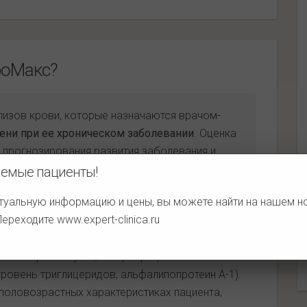
роМакс?
изов крови, которые назначаются врачом-
чени при ее хроническом заболевании
. Оценка
 прогнозирования развития заболевания и
емые пациенты!
туальную информацию и цены, вы можете найти на нашем 
 Переходите
www.expert-clinica.ru
льзует математические формулы, которые для
яют каждый биохимический параметр крови (АЛТ,
 α-2-макроглобулин, концентрация глюкозы в
уровень триглицеридов, альфалипопротеин A-1).
оловозрастных характеристиках пациента,