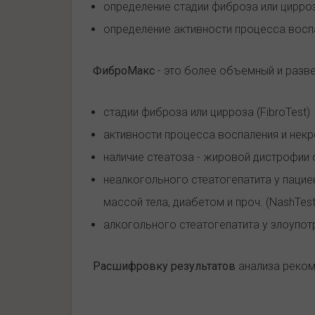
определение стадии фиброза или цирро
определение активности процесса восп
ФиброМакс
- это более объемный и разв
стадии фиброза или цирроза (FibroTest)
активности процесса воспаления и некро
наличие стеатоза - жировой дистрофии о
неалкогольного стеатогепатита у паци
массой тела, диабетом и проч. (NashTest
алкогольного стеатогепатита у злоупот
Расшифровку результатов
анализа реком