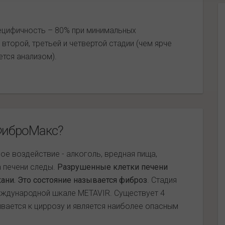
пецифичность – 80% при минимальных
второй, третьей и четвертой стадии (чем ярче
тся анализом).
ФиброМакс?
е воздействие - алкоголь, вредная пища,
а печени следы.
Разрушенные клетки печени
ани. Это состояние называется фиброз
. Стадия
еждународной шкале METAVIR. Существует 4
ивается к циррозу и является наиболее опасным