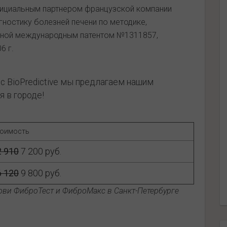
фициальным партнером французской компании
агностику болезней печени по методике,
нной международным патентом №1311857,
6 г.
c BioPredictive мы предлагаем нашим
 в городе!
оимость
2 910
7 200 руб.
6 120
9 800 руб.
ви ФиброТест и ФиброМакс в Санкт-Петербурге