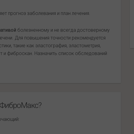
ет прогноз заболевания и план лечения.
нативой
болезненному и не всегда достоверному
ечени. Для повышения точности рекомендуется
ики, такие как эластография, эластометрия,
ст и фиброскан. Назначить список обследований
/ФиброМакс?
лючающий: