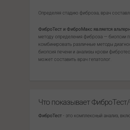
Определяя стадию фиброза, врач составля
ФиброТест и ФиброМакс является альтер
методу определения фиброза — биопсии п
комбинировать различные методы диагност
биопсия печени и анализы крови фиброте
может составить врач гепатолог.
Что показывает ФиброТест
ФиброТест
- это комплексный анализ, вк