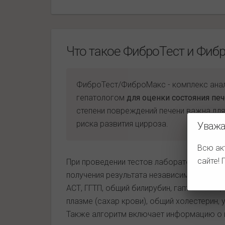
Что такое ФиброТест и Фиб
ФиброТест/ФиброМакс - комплекс анал
гепатологом
для оценки состояния пе
степени повреждений печени важна для
риска развития цирроза.
Уважа
Всю ак
сайте!
При проведении тестов лаборатория испо
получения результата независимо провер
АСТ, ГГТП, общий билирубин, гаптоглобин,
плазме (сахар крови), общий холестерин, 
Также алгоритм включает информацию о п