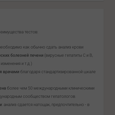
еимущества тестов:
необходимо как обычно сдать анализ крови
еских болезней печени
(вирусные гепатиты С и В,
зменения и т.д.)
я врачами
благодаря стандартизированной шкале
ена
более чем 50 международными клиническими
ждународным сообществом гепатологов.
и
: анализ сдается натощак, предпочтительно - в