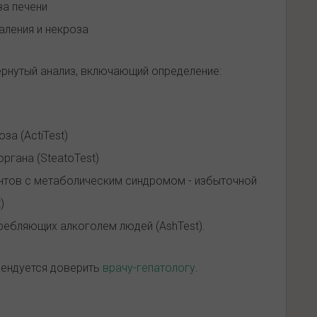
за печени
аления и некроза
ернутый анализ, включающий определение:
за (ActiTest)
ргана (SteatoTest)
ентов с метаболическим синдромом - избыточной
)
ребляющих алкоголем людей (AshTest).
ендуется доверить
врачу-гепатологу
.