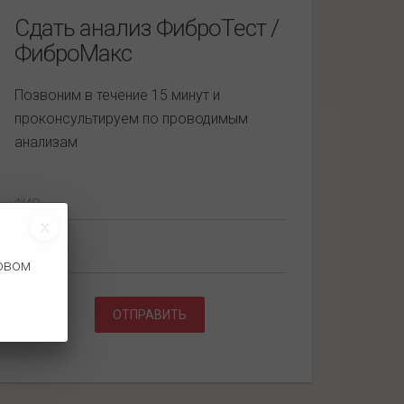
Сдать анализ ФиброТест /
ФиброМакс
Позвоним в течение 15 минут и
проконсультируем по проводимым
анализам
ФИО
Телефон
новом
ОТПРАВИТЬ