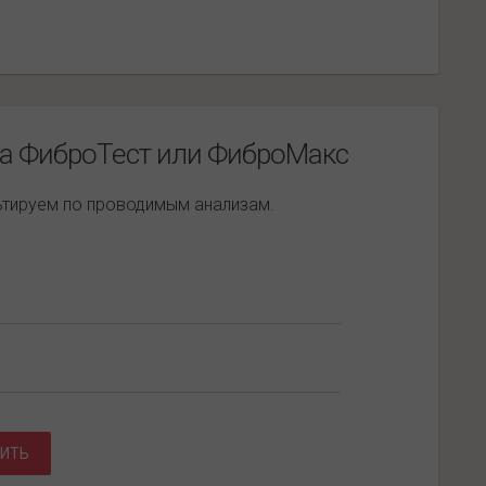
за ФиброТест или ФиброМакс
льтируем по проводимым анализам.
ИТЬ