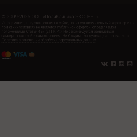
© 2009-2026 ООО «ПолиКлиника ЭКСПЕРТ»
Информация, представленная на сайте, носит ознакомительный характер и ни
при каких условиях не является публичной офертой, определяемой
положениями Статьи 437 (2) ГК РФ. Не рекомендуется заниматься
самодиагностикой и самолечением. Необходима консультация специалиста.
Политика в отношении обработки персональных данных
.