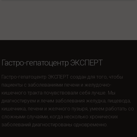
Гастро-гепатоцентр ЭКСПЕРТ
Гастро-гепатоцентр ЭКСПЕРТ создан для того, чтобы
пациенты с заболеваниями печени и желудочно-
кишечного тракта почувствовали себя лучше. Мы
диагностируем и лечим заболевания желудка, пищевода,
кишечника, печени и желчного пузыря, умеем работать со
сложными случаями, когда несколько хронических
заболеваний диагностированы одновременно.