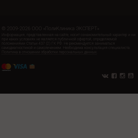
© 2009-2026 ООО «ПолиКлиника ЭКСПЕРТ»
Информация, представленная на сайте, носит ознакомительный характер и ни
при каких условиях не является публичной офертой, определяемой
положениями Статьи 437 (2) ГК РФ. Не рекомендуется заниматься
самодиагностикой и самолечением. Необходима консультация специалиста.
Политика в отношении обработки персональных данных
.