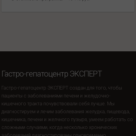
Гастро-гепатоцентр ЭКСПЕРТ
Гастро-гепатоцентр ЭКСПЕРТ создан для того, чтобы
пациенты с заболеваниями печени и желудочно-
кишечного тракта почувствовали себя лучше. Мы
диагностируем и лечим заболевания желудка, пищевода,
кишечника, печени и желчного пузыря, умеем работать со
сложными случаями, когда несколько хронических
заболеваний диагностированы одновременно.