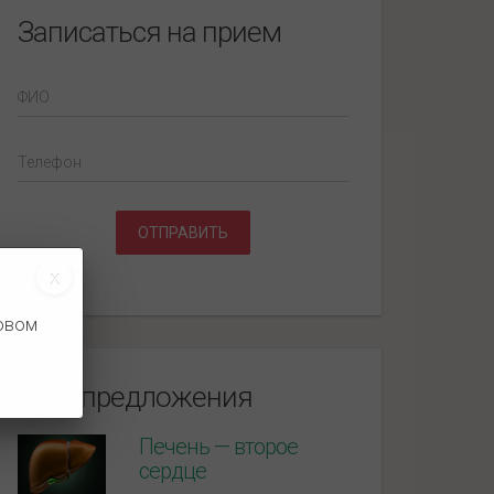
Записаться на прием
ФИО
Телефон
ОТПРАВИТЬ
новом
Спецпредложения
Печень — второе
сердце