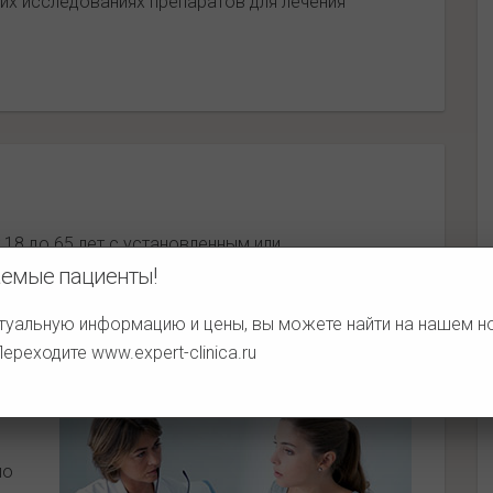
ких исследованиях препаратов для лечения
 18 до 65 лет с установленным или
емые пациенты!
туальную информацию и цены, вы можете найти на нашем 
 Переходите
www.expert-clinica.ru
по