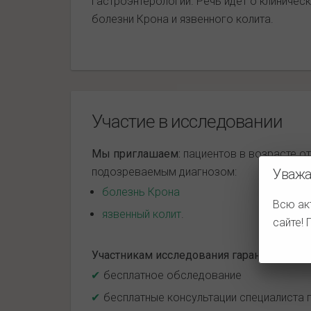
гастроэнтерологии. Речь идет о клиничес
болезни Крона и язвенного колита.
Участие в исследовании
Мы приглашаем:
пациентов в возрасте от
подозреваемым диагнозом:
Уважа
болезнь Крона
Всю ак
язвенный колит
.
сайте!
Участникам исследования гарантируется:
бесплатное обследование
бесплатные консультации специалиста 