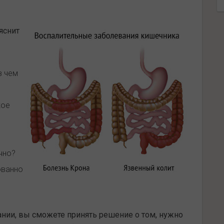
яснит
в чем
кое
чно?
ованно
нии, вы сможете принять решение о том, нужно