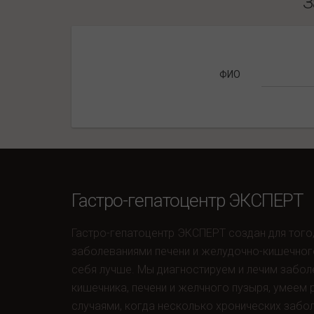
З
ФИО
Гастро-гепатоцентр ЭКСПЕРТ
Гастро-гепатоцентр ЭКСПЕРТ создан для того
заболеваниями печени и желудочно-кишечног
себя лучше. Мы диагностируем и лечим забол
кишечника, печени и желчного пузыря, умеем
случаями, когда несколько хронических забо