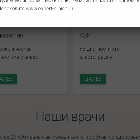
туальную информацию и цены, вы можете найти на нашем 
 Переходите
www.expert-clinica.ru
доскопия
УЗИ
оскопическая
УЗ-диагностика и
гностика с видео
эластография
АЛЕЕ
ДАЛЕЕ
Наши врачи
олее 26 500 пациентам избавиться от проблем со здоровье