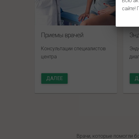
Всю ак
сайте!
Приемы врачей
Эн
Консультации специалистов
Энд
центра
диа
ДАЛЕЕ
Д
Врачи, которые помогли б