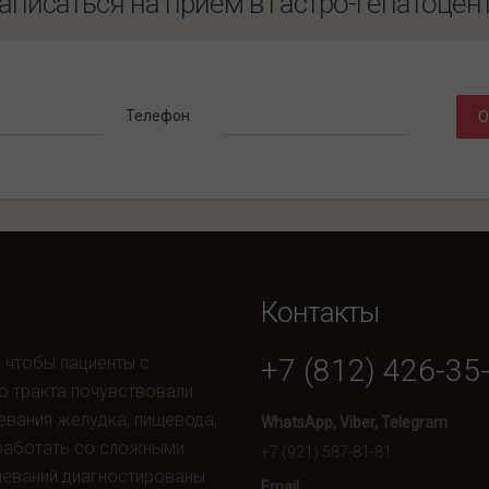
аписаться на прием в гастро-гепатоцен
Телефон
О
Контакты
, чтобы пациенты с
+7 (812) 426-35
о тракта почувствовали
евания желудка, пищевода,
WhatsApp, Viber, Telegram
 работать со сложными
+7 (921) 587-81-81
леваний диагностированы
Email