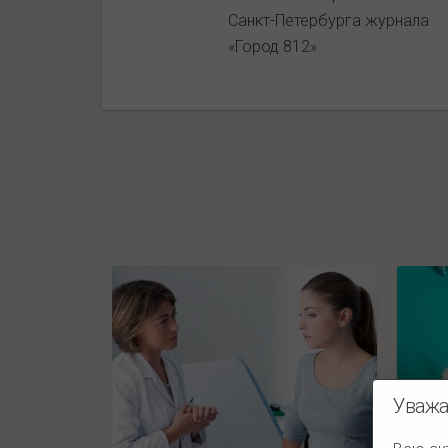
Санкт-Петербурга журнала
«Город 812»
Уважа