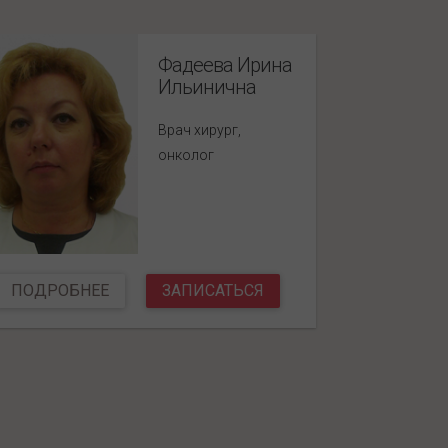
Фадеева Ирина
Ильинична
Врач хирург,
онколог
ПОДРОБНЕЕ
ЗАПИСАТЬСЯ
ПОДР