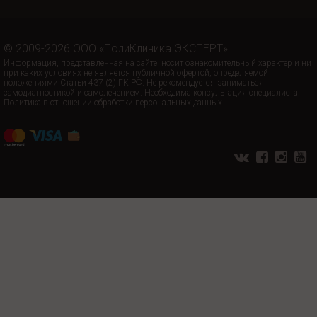
© 2009-2026 ООО «ПолиКлиника ЭКСПЕРТ»
Информация, представленная на сайте, носит ознакомительный характер и ни
при каких условиях не является публичной офертой, определяемой
положениями Статьи 437 (2) ГК РФ. Не рекомендуется заниматься
самодиагностикой и самолечением. Необходима консультация специалиста.
Политика в отношении обработки персональных данных
.