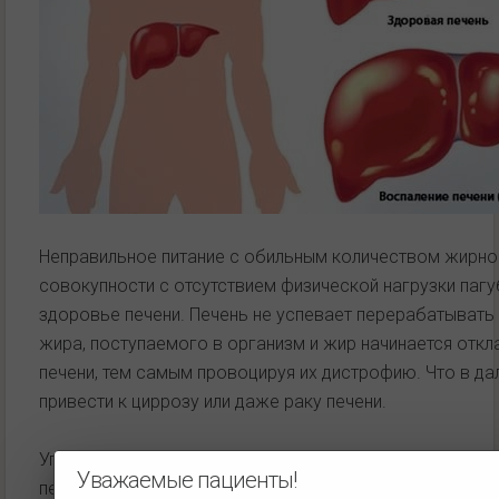
Неправильное питание с обильным количеством жирно
совокупности с отсутствием физической нагрузки пагу
здоровье печени. Печень не успевает перерабатыват
жира, поступаемого в организм и жир начинается откл
печени, тем самым провоцируя их дистрофию. Что в 
привести к циррозу или даже раку печени.
Употребление медикаментов так же отрицательно отр
Уважаемые пациенты!
печени, она как губка впитывает все вредные элементы