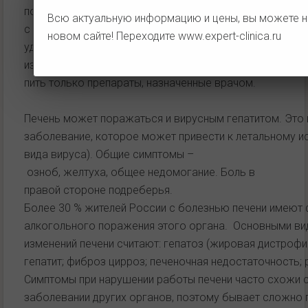
поступить в другие органы с кровью. Особенно аккур
Всю актуальную информацию и цены, вы можете н
с покупкой лекарств без назначения врача - они могут
новом сайте! Переходите
www.expert-clinica.ru
удар, о последствиях которого вы даже и не догадыва
избежать пагубного воздействия лекарств нужно собл
пить только препараты, назначенные врачом.
Печень может поражаться и вирусным гепатитом. Это
заболевание, которое может привести к летальному ис
вида вируса). Общие симптомы –
озноб, желтуха, общее недомогание. Боль в
правой стороне подреберья.
Более 30 % жителей России с болезнью печени имеют
алкогольного поражения этого органа. Основными ви
изменений печени считают: гепатоз (жировая дистрофия
гепатит; фиброз цирроз; печеночная недостаточность; р
Симптомы при нарушении работы печени часто схожи 
заболевании других органов, поэтому бывает сложно 