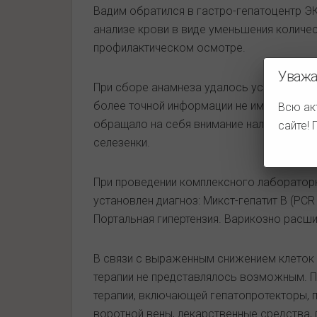
Вадим обратился в гастро-гепатоцентр Э
анализе крови в виде уменьшения количе
профилактическом осмотре.
Уважа
При сборе анамнеза удалось установить, ч
более точной информации не имеет. Вред
Всю ак
обращало на себя внимание наличие сосуд
сайте!
селезенки.
При проведении комплексного лаборатор
установлен диагноз: Микст-гепатит В (PCR 
Портальная гипертензия. Варикозно расши
В связи с выраженным снижением клеток
терапии не представлялось возможным. 
терапии, включающей гепатопротекторы, 
воротной вены, лекарственные средства