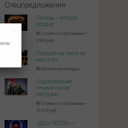
Спецпредложения
Печень — второе
сердце
Стоимость программы —
5 960 руб.
новом
Поездка на такси за
наш счет
Бесплатная поездка
Оздоровление
печени после
нагрузок
Стоимость программы —
13 910 руб.
«ДО и ПОСЛЕ» —