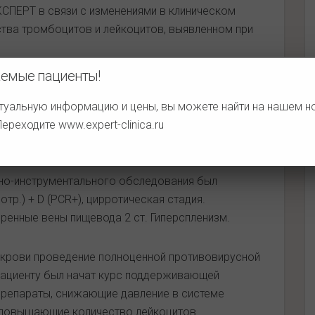
КСПЕРТ в связи с изменениями в клиническом
ства тромбоцитов и лейкоцитов, выявленном при
емые пациенты!
то в детстве болел «каким-то гепатитом», но
ных привычек не имеет. При объективном осмотре
туальную информацию и цены, вы можете найти на нашем 
истых звездочек на теле, увеличение печени и
 Переходите
www.expert-clinica.ru
но-инструментального обследования был
отр.) + D (PCR+), цирротическая стадия.
ренные вены пищевода 2 ст. Гиперспленизм.
 крови проведение полноценной противовирусной
Пациенту был начат курс поддерживающей
препараты, снижающие давление в системе
, повышающие количество лейкоцитов.