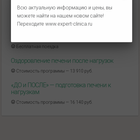
Всю актуальную информацию и цены, вы
Печень — второе сердце
можете найти на нашем новом сайте!
Стоимость программы — 5 960 руб.
Переходите
www.expert-clinica.ru
Поездка на такси за наш счет
Бесплатная поездка
Оздоровление печени после нагрузок
Стоимость программы — 13 910 руб.
«ДО и ПОСЛЕ» — подготовка печени к
нагрузкам
Стоимость программы — 16 140 руб.