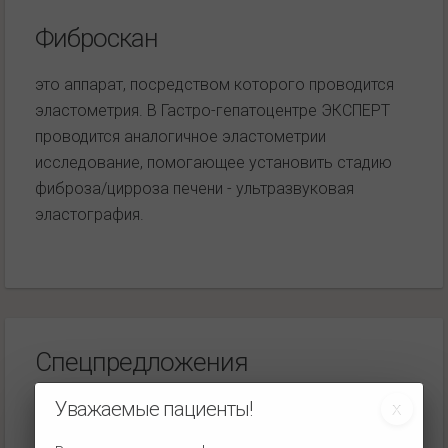
Фиброскан
это аппарат, посредством которого проводится
эластометрия. В Гастро-гепатоцентре ЭКСПЕРТ
проводится аналогичное эластометрии
исследование, помогающее установить стадию
фиброза/цирроза печени - ультразвуковая
эластография.
Спецпредложения
Печень — второе сердце
Уважаемые пациенты!
Стоимость программы — 5 960 руб.