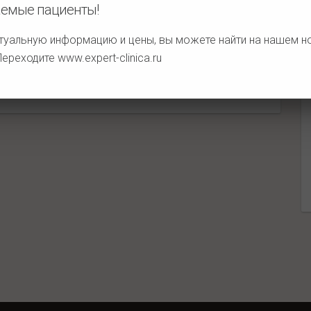
емые пациенты!
туальную информацию и цены, вы можете найти на нашем 
етельствует о развитии кровотечения в нижнем
 Переходите
www.expert-clinica.ru