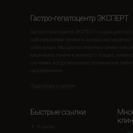
Гастро-гепатоцентр ЭКСПЕРТ
Гастро-гепатоцентр ЭКСПЕРТ создан для того
заболеваниями печени и желудочно-кишечног
себя лучше. Мы диагностируем и лечим забол
кишечника, печени и желчного пузыря, умеем
случаями, когда несколько хронических забо
одновременно.
Подробнее о центре
Быстрые ссылки
Мно
клин
О центре