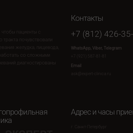
Контакты
, чтобы пациенты с
+7 (812) 426-35
о тракта почувствовали
евания желудка, пищевода,
WhatsApp, Viber, Telegram
 работать со сложными
+7 (921) 587-81-81
леваний диагностированы
Email
ask@expert-clinica.ru
гопрофильная
Адрес и часы при
ика
г. Санкт-Петербург