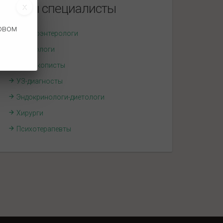
Наши специалисты
новом
Гастроэнтерологи
Гепатологи
Эндоскописты
УЗ-диагносты
Эндокринологи-диетологи
Хирурги
Психотерапевты