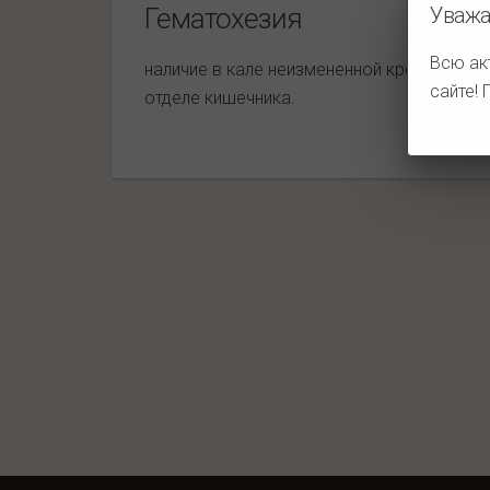
Уважа
Гематохезия
Всю ак
наличие в кале неизмененной крови. Свид
сайте!
отделе кишечника.