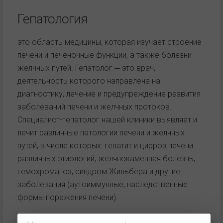
Гепатология
это область медицины, которая изучает строение
печени и печеночные функции, а также болезни
желчных путей. Гепатолог ─ это врач,
деятельность которого направлена на
диагностику, лечение и предупреждение развития
заболеваний печени и желчных протоков.
Специалист-гепатолог нашей клиники выявляет и
лечит различные патологии печени и желчных
путей, в числе которых: гепатит и цирроз печени
различных этиологий, желчнокаменная болезнь,
гемохроматоз, синдром Жильбера и другие
заболевания (аутоиммунные, наследственные
формы поражения печени).