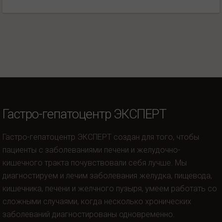
Гастро-гепатоцентр ЭКСПЕРТ
Гастро-гепатоцентр ЭКСПЕРТ создан для того, чтобы
пациенты с заболеваниями печени и желудочно-
кишечного тракта почувствовали себя лучше. Мы
диагностируем и лечим заболевания желудка, пищевода,
кишечника, печени и желчного пузыря, умеем работать со
сложными случаями, когда несколько хронических
заболеваний диагностированы одновременно.