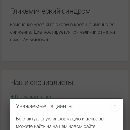
Гликемический синдром
изменение уровня глюкозы в крови, а именно ее
снижение. Диагностируется при наличии отметки
ниже 2,8 ммоль/л.
Наши специалисты
Гастроэнтерологи
Уважаемые пациенты!
Гепатологи
Эндоскописты
Всю актуальную информацию и цены, вы
УЗ-диагносты
можете найти на нашем новом сайте!