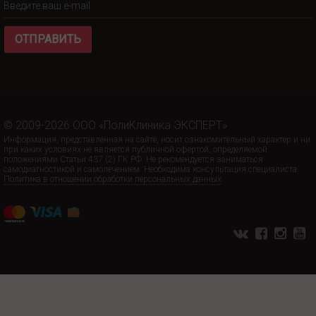
ОТПРАВИТЬ
© 2009-2026 ООО «ПолиКлиника ЭКСПЕРТ»
Информация, представленная на сайте, носит ознакомительный характер и ни
при каких условиях не является публичной офертой, определяемой
положениями Статьи 437 (2) ГК РФ. Не рекомендуется заниматься
самодиагностикой и самолечением. Необходима консультация специалиста.
Политика в отношении обработки персональных данных
.