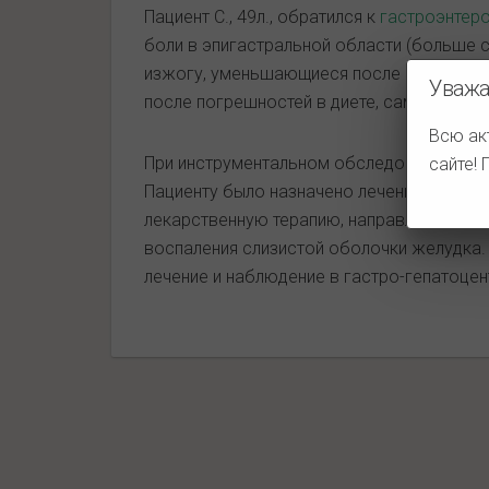
Пациент С., 49л., обратился к
гастроэнтер
боли в эпигастральной области (больше с
изжогу, уменьшающиеся после приема ал
Уважа
после погрешностей в диете, самостояте
Всю ак
При инструментальном обследовании пр
сайте!
Пациенту было назначено лечение, включ
лекарственную терапию, направленное на
воспаления слизистой оболочки желудка
лечение и наблюдение в гастро-гепатоце