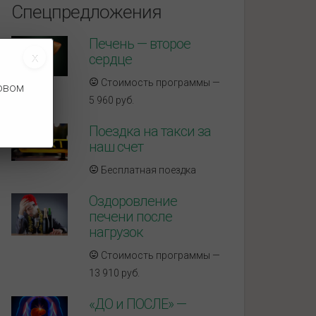
Спецпредложения
Печень — второе
сердце
Стоимость программы —
новом
5 960 руб.
Поездка на такси за
наш счет
Бесплатная поездка
Оздоровление
печени после
нагрузок
Стоимость программы —
13 910 руб.
«ДО и ПОСЛЕ» —