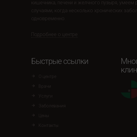
кишечника, печени и желчного пузыря, умеем
случаями, когда несколько хронических забо
одновременно.
Подробнее о центре
Быстрые ссылки
Мно
клин
О центре
Врачи
Услуги
Заболевания
Цены
Контакты