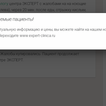
ологу
центра ЭКСПЕРТ с жалобами на на ноющие
лева), через 20 мин. после еды, отрыжку кислым,
ьмагеля. Год назад отмечались подобные жалобы
емые пациенты!
льно принимал маалокс, фамотидин.
туальную информацию и цены, вы можете найти на нашем 
и помощи
ФГДС
выявлена
язва тела желудка
.
 Переходите
www.expert-clinica.ru
ающее диетические рекомендации и
 защиту, восстановление и уменьшение
. Жалобы купировались. Пациент продолжает
нтре ЭКСПЕРТ.