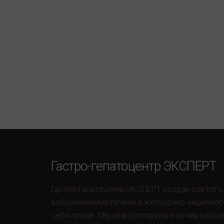
Гастро-гепатоцентр ЭКСПЕРТ
Гастро-гепатоцентр ЭКСПЕРТ создан для того
заболеваниями печени и желудочно-кишечног
себя лучше. Мы диагностируем и лечим забол