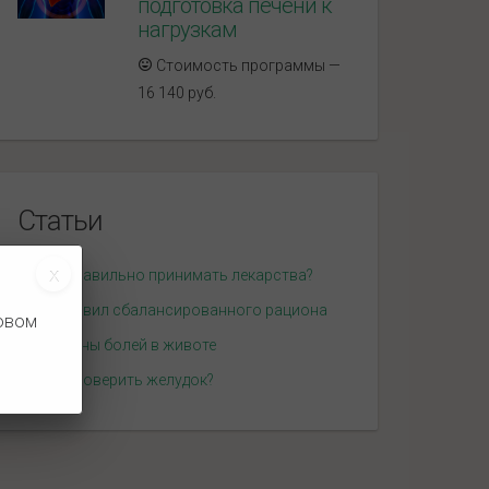
подготовка печени к
нагрузкам
Стоимость программы —
16 140 руб.
Статьи
Как правильно принимать лекарства?
10 правил сбалансированного рациона
новом
Причины болей в животе
Как проверить желудок?