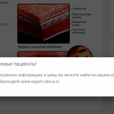
щими
ори в
емые пациенты!
ми
туальную информацию и цены, вы можете найти на нашем 
 Переходите
www.expert-clinica.ru