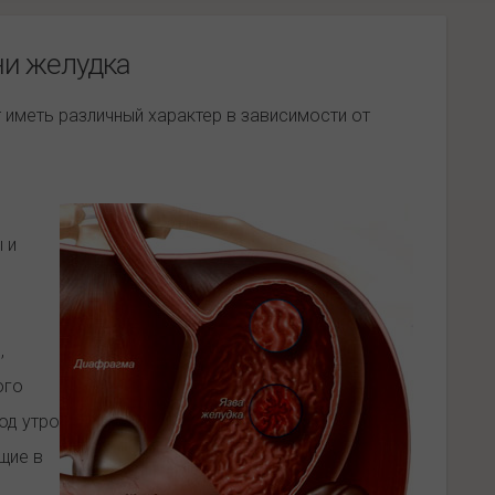
и желудка
 иметь различный характер в зависимости от
 и
,
ого
од утро
щие в