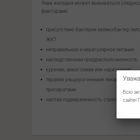
Язва желудка может вызываться следую
факторами:
присутствие бактерии хеликобактер пил
ЖКТ
неправильное и нерегулярное питание
наследственная предрасположенность
курение, алкоголизм или наркомания
Уважа
терапия ульцерогенными лекарственны
препаратами
Всю ак
частая подверженность стрессам.
сайте!