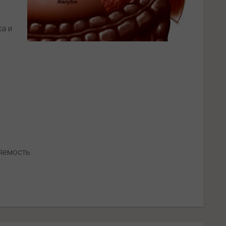
а и
яемость