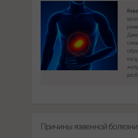
Язве
хрон
реми
Данн
слиз
обра
когд
желу
дисб
Причины язвенной болезни