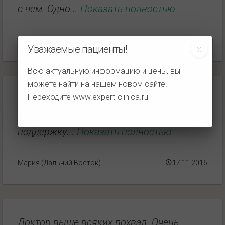
с чем. Одно...
Показать полностью
Полина
20.11.2016
Уважаемые пациенты!
Всю актуальную информацию и цены, вы
можете найти на нашем новом сайте!
Переходите
www.expert-clinica.ru
Человеческое спасибо за спокойствие о
здоровье, отличную консультацию и
поддержку...
Показать полностью
Мария (Дальний Восток)
17.11.2016
Доктор выше всяких похвал. Очень